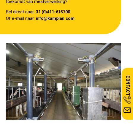
toekomst van mestverwerking?
Bel direct naar:
31 (0)411-615700
Of e-mail naar:
info@kamplan.com
CONTACT