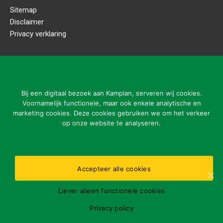
Sitemap
Disclaimer
Privacy verklaring
CONTACTGEGEVENS
Kamplan B.V.
Ladonkseweg 2
Bij een digitaal bezoek aan Kamplan, serveren wij cookies.
5281 RN Boxtel
Voornamelijk functionele, maar ook enkele analytische en
marketing cookies. Deze cookies gebruiken we om het verkeer
Tel: 31 (0)411-615700
op onze website te analyseren.
info@kamplan.com
Accepteer alle cookies
Openingstijden kantoor:
Liever alleen functionele cookies
ma-vr 7.00-16.00 uur
Gelieve storingen buiten openingstijden enkel te melden
Privacy policy
via nummer: