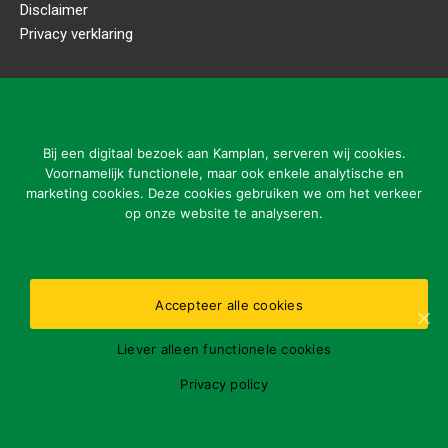
Disclaimer
Privacy verklaring
CONTACTGEGEVENS
Kamplan B.V.
Ladonkseweg 2
Bij een digitaal bezoek aan Kamplan, serveren wij cookies.
5281 RN Boxtel
Voornamelijk functionele, maar ook enkele analytische en
marketing cookies. Deze cookies gebruiken we om het verkeer
Tel: 31 (0)411-615700
op onze website te analyseren.
info@kamplan.com
Accepteer alle cookies
Openingstijden kantoor:
Liever alleen functionele cookies
ma-vr 7.00-16.00 uur
Gelieve storingen buiten openingstijden enkel te melden
Privacy policy
via nummer:
31 (0)411-615700
BTWnr.: NL802793356B01