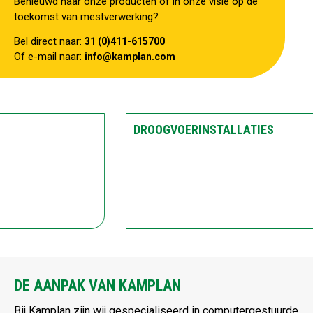
Benieuwd naar onze producten of in onze visie op de
toekomst van mestverwerking?
Bel direct naar:
31 (0)411-615700
Of e-mail naar:
info@kamplan.com
DROOGVOERINSTALLATIES
DE AANPAK VAN KAMPLAN
Bij Kamplan zijn wij gespecialiseerd in computergestuurde