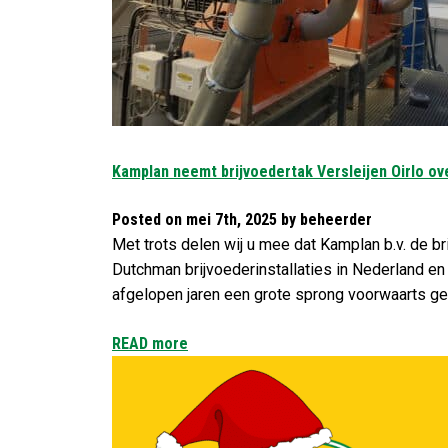
Kamplan neemt brijvoedertak Versleijen Oirlo ov
Posted on mei 7th, 2025 by beheerder
Met trots delen wij u mee dat Kamplan b.v. de bri
Dutchman brijvoederinstallaties in Nederland en
afgelopen jaren een grote sprong voorwaarts ge
READ more