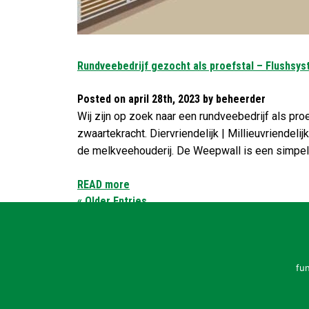
Rundveebedrijf gezocht als proefstal – Flushs
Posted on april 28th, 2023 by beheerder
Wij zijn op zoek naar een rundveebedrijf als p
zwaartekracht. Diervriendelijk | Millieuvriende
de melkveehouderij. De Weepwall is een simpel
READ more
« Older Entries
SNEL MENU
fu
Home