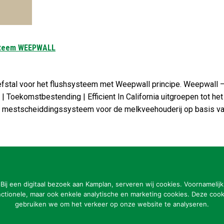
ysteem WEEPWALL
roefstal voor het flushsysteem met Weepwall principe. Weepwall
lijk | Toekomstbestending | Efficient In California uitgroepen t
 mestscheiddingssysteem voor de melkveehouderij op basis van
Bij een digitaal bezoek aan Kamplan, serveren wij cookies. Voornamelijk
CONTACTGEGEVENS
nctionele, maar ook enkele analytische en marketing cookies. Deze cook
gebruiken we om het verkeer op onze website te analyseren.
Kamplan B.V.
Op