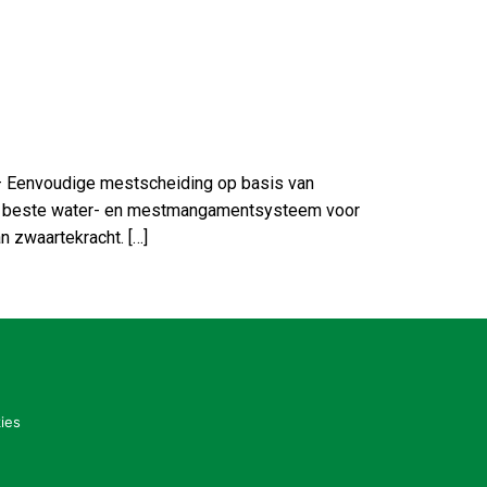
 – Eenvoudige mestscheiding op basis van
ot het beste water- en mestmangamentsysteem voor
 zwaartekracht. […]
ies
eningstijden kantoor: