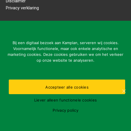
Disclaimer
Privacy verklaring
CONTACTGEGEVENS
Kamplan B.V.
Ladonkseweg 2
Bij een digitaal bezoek aan Kamplan, serveren wij cookies.
5281 RN Boxtel
Voornamelijk functionele, maar ook enkele analytische en
marketing cookies. Deze cookies gebruiken we om het verkeer
Tel: 31 (0)411-615700
op onze website te analyseren.
info@kamplan.com
Accepteer alle cookies
Openingstijden kantoor:
Liever alleen functionele cookies
ma-vr 7.00-16.00 uur
Gelieve storingen buiten openingstijden enkel te melden
Privacy policy
via nummer:
31 (0)411-615700
BTWnr.: NL802793356B01