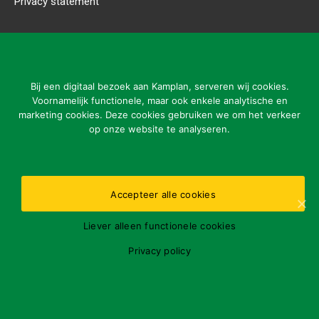
Privacy statement
CONTACT DETAILS
Kamplan B.V.
Ladonkseweg 2
Bij een digitaal bezoek aan Kamplan, serveren wij cookies.
5281 RN Boxtel
Voornamelijk functionele, maar ook enkele analytische en
marketing cookies. Deze cookies gebruiken we om het verkeer
Tel: 31 (0)411-615700
op onze website te analyseren.
info@kamplan.com
Accepteer alle cookies
Office opening hours:
Liever alleen functionele cookies
ma-vr 7.00-16.00 uur
Please report malfunctions outside opening hours via
Privacy policy
number:
31 (0)411-615700
BTWnr.: NL818411259B01
KvK Oost Brabant: 16074069