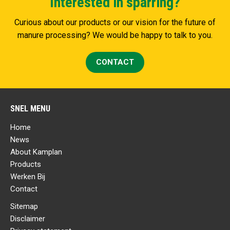
Interested in sparring?
Curious about our products or our vision for the future of
manure processing? We would be happy to talk to you.
CONTACT
SNEL MENU
Home
News
About Kamplan
Products
Werken Bij
Contact
Sitemap
Disclaimer