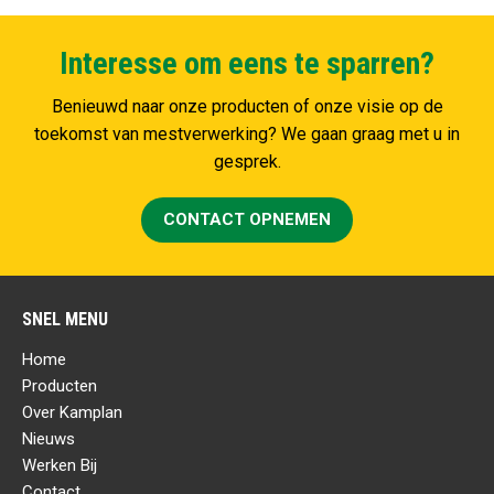
Interesse om eens te sparren?
Benieuwd naar onze producten of onze visie op de
toekomst van mestverwerking? We gaan graag met u in
gesprek.
CONTACT OPNEMEN
SNEL MENU
Home
Producten
Over Kamplan
Nieuws
Werken Bij
Contact