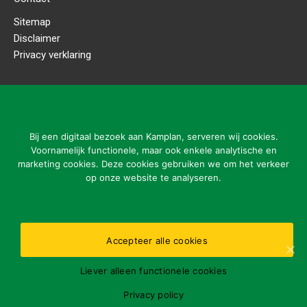
Sitemap
Disclaimer
Privacy verklaring
CONTACTGEGEVENS
Kamplan B.V.
Ladonkseweg 2
Bij een digitaal bezoek aan Kamplan, serveren wij cookies.
5281 RN Boxtel
Voornamelijk functionele, maar ook enkele analytische en
marketing cookies. Deze cookies gebruiken we om het verkeer
Tel: 31 (0)411-615700
op onze website te analyseren.
info@kamplan.com
Accepteer alle cookies
Openingstijden kantoor:
Liever alleen functionele cookies
ma-vr 7.00-16.00 uur
Gelieve storingen buiten openingstijden enkel te melden
Privacy policy
via nummer: