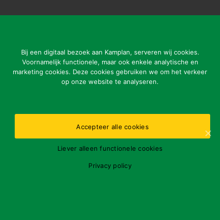
CONTACTGEGEVENS
Kamplan B.V.
Ladonkseweg 2
Bij een digitaal bezoek aan Kamplan, serveren wij cookies.
5281 RN Boxtel
Voornamelijk functionele, maar ook enkele analytische en
marketing cookies. Deze cookies gebruiken we om het verkeer
Tel: 31 (0)411-615700
op onze website te analyseren.
info@kamplan.com
Accepteer alle cookies
Openingstijden kantoor:
Liever alleen functionele cookies
ma-vr 7.00-16.00 uur
Gelieve storingen buiten openingstijden enkel te melden
Privacy policy
via nummer:
31 (0)411-615700
BTWnr.: NL802793356B01
KvK Oost Brabant: 16074069