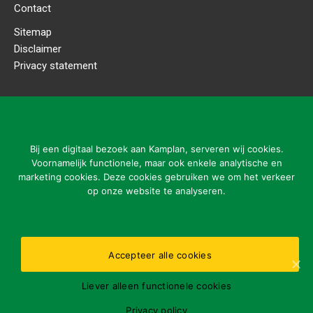
Contact
Sitemap
Disclaimer
Privacy statement
CONTACT DETAILS
Kamplan B.V.
Ladonkseweg 2
Bij een digitaal bezoek aan Kamplan, serveren wij cookies.
5281 RN Boxtel
Voornamelijk functionele, maar ook enkele analytische en
marketing cookies. Deze cookies gebruiken we om het verkeer
Tel: 31 (0)411-615700
op onze website te analyseren.
info@kamplan.com
Accepteer alle cookies
Office opening hours:
Liever alleen functionele cookies
ma-vr 7.00-16.00 uur
Please report malfunctions outside opening hours via
Privacy policy