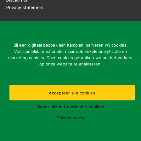
Disclaimer
Privacy statement
CONTACT DETAILS
Kamplan B.V.
Ladonkseweg 2
Bij een digitaal bezoek aan Kamplan, serveren wij cookies.
5281 RN Boxtel
Voornamelijk functionele, maar ook enkele analytische en
marketing cookies. Deze cookies gebruiken we om het verkeer
Tel: 31 (0)411-615700
op onze website te analyseren.
info@kamplan.com
Accepteer alle cookies
Office opening hours:
Liever alleen functionele cookies
ma-vr 7.00-16.00 uur
Please report malfunctions outside opening hours via
Privacy policy
number:
31 (0)411-615700
BTWnr.: NL818411259B01